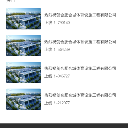
热门
热烈祝贺合肥合城体育设施工程有限公司
上线！-790140
热烈祝贺合肥合城体育设施工程有限公司
上线！-564239
热烈祝贺合肥合城体育设施工程有限公司
上线！-946727
热烈祝贺合肥合城体育设施工程有限公司
上线！-212077