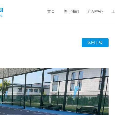
首页
关于我们
产品中心
返回上级